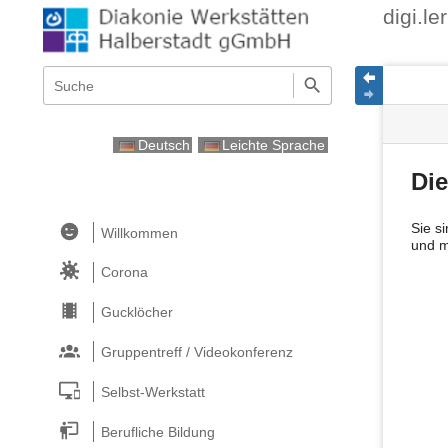
digi.l
Navigationsmenüs
Wikiübergreifende
Seite
Seiten
Schnellsuche
und
Werk
Suche
Deutsch
Leichte Sprache
Die
Sie s
Willkommen
und mi
Corona
Gucklöcher
Gruppentreff / Videokonferenz
Selbst-Werkstatt
Berufliche Bildung