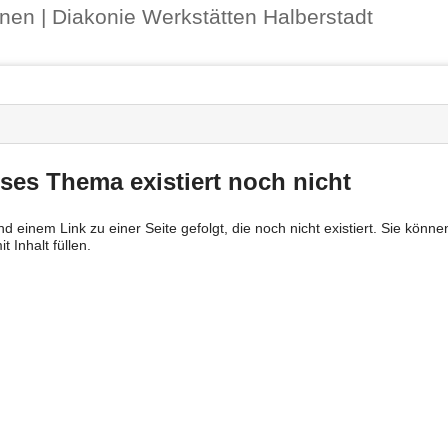
Benutzer-
ernen | Diakonie Werkstätten Halberstadt
Werkzeuge
nstatus
-
zeuge
ses Thema existiert noch nicht
ind einem Link zu einer Seite gefolgt, die noch nicht existiert. Sie kön
t Inhalt füllen.