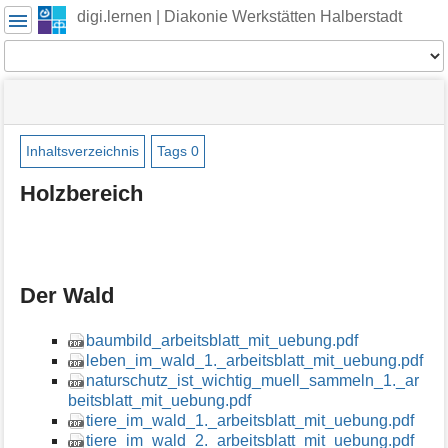
Benutzer-
digi.lernen | Diakonie Werkstätten Halberstadt
Werkzeuge
Werkzeuge
Navigationsmenüs
Seitenstatus
Seiten-
und
Werkzeuge
Suche
Inhaltsverzeichnis
Tags
0
M
Holzbereich
e
t
a
i
n
Der Wald
f
o
r
baumbild_arbeitsblatt_mit_uebung.pdf
m
leben_im_wald_1._arbeitsblatt_mit_uebung.pdf
a
naturschutz_ist_wichtig_muell_sammeln_1._ar
t
beitsblatt_mit_uebung.pdf
i
tiere_im_wald_1._arbeitsblatt_mit_uebung.pdf
o
tiere_im_wald_2._arbeitsblatt_mit_uebung.pdf
n