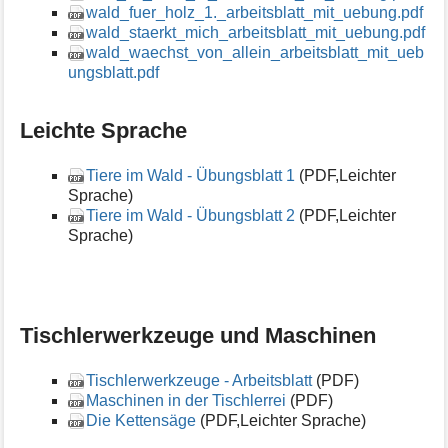
wald_fuer_holz_1._arbeitsblatt_mit_uebung.pdf
e
wald_staerkt_mich_arbeitsblatt_mit_uebung.pdf
n
wald_waechst_von_allein_arbeitsblatt_mit_ueb
z
ungsblatt.pdf
u
r
S
Leichte Sprache
e
i
t
Tiere im Wald - Übungsblatt 1
(PDF,Leichter
e
Sprache)
Tiere im Wald - Übungsblatt 2
(PDF,Leichter
Sprache)
Tischlerwerkzeuge und Maschinen
Tischlerwerkzeuge - Arbeitsblatt
(PDF)
Maschinen in der Tischlerrei
(PDF)
Die Kettensäge
(PDF,Leichter Sprache)