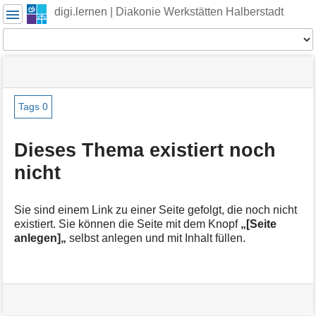
Benutzer-
digi.lernen | Diakonie Werkstätten Halberstadt
Werkzeuge
Werkzeuge
Navigationsmenüs
Seitenstatus
Seiten-
und
Werkzeuge
Suche
Tags
0
M
e
Dieses Thema existiert noch
t
nicht
a
i
n
f
Sie sind einem Link zu einer Seite gefolgt, die noch nicht
o
existiert. Sie können die Seite mit dem Knopf
„[Seite
r
anlegen]„
selbst anlegen und mit Inhalt füllen.
m
a
t
i
o
n