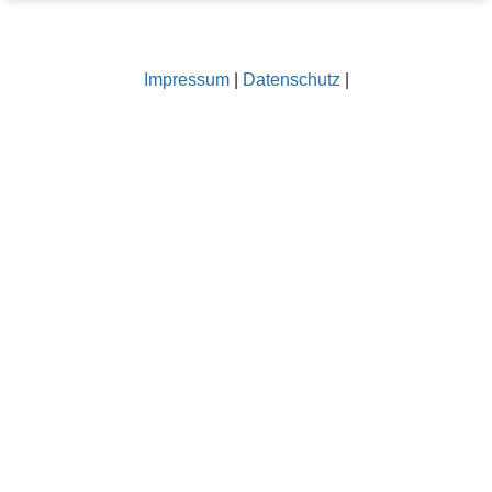
e
n
z
Impressum
|
Datenschutz
|
u
r
S
e
i
t
e