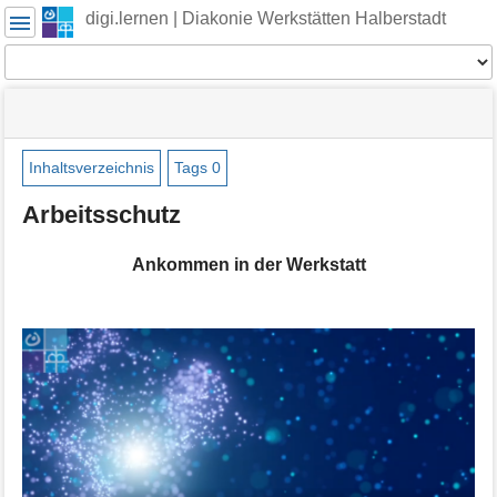
Benutzer-
digi.lernen | Diakonie Werkstätten Halberstadt
Werkzeuge
Werkzeuge
Navigationsmenüs
Seitenstatus
Seiten-
und
Werkzeuge
Suche
Inhaltsverzeichnis
Tags
0
M
Arbeitsschutz
e
t
a
Ankommen in der Werkstatt
i
n
f
o
r
m
a
t
i
o
n