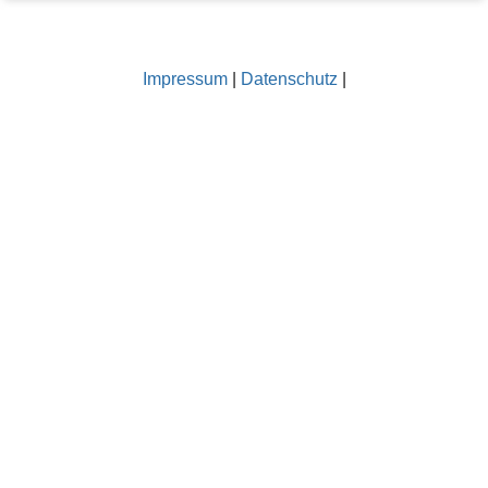
e
n
z
Impressum
|
Datenschutz
|
u
r
S
e
i
t
e