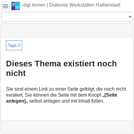
Benutzer-
digi.lernen | Diakonie Werkstätten Halberstadt
Werkzeuge
Werkzeuge
Navigationsmenüs
Seitenstatus
Seiten-
und
Werkzeuge
Suche
Tags
0
M
e
Dieses Thema existiert noch
t
nicht
a
i
n
f
Sie sind einem Link zu einer Seite gefolgt, die noch nicht
o
existiert. Sie können die Seite mit dem Knopf
„[Seite
r
anlegen]„
selbst anlegen und mit Inhalt füllen.
m
a
t
i
o
n