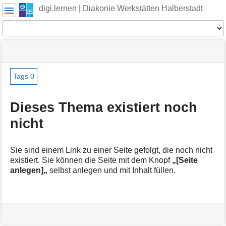
Benutzer-
digi.lernen | Diakonie Werkstätten Halberstadt
Werkzeuge
Werkzeuge
Navigationsmenüs
Seitenstatus
Seiten-
und
Werkzeuge
Suche
Tags
0
M
e
Dieses Thema existiert noch
t
nicht
a
i
n
f
Sie sind einem Link zu einer Seite gefolgt, die noch nicht
o
existiert. Sie können die Seite mit dem Knopf
„[Seite
r
anlegen]„
selbst anlegen und mit Inhalt füllen.
m
a
t
i
o
n