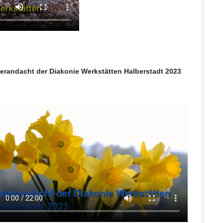
r
S
e
i
t
e
erandacht der Diakonie Werkstätten Halberstadt 2023