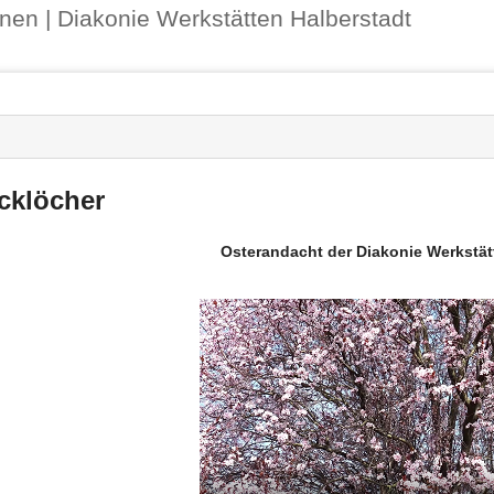
Benutzer-
ernen | Diakonie Werkstätten Halberstadt
Werkzeuge
nstatus
-
zeuge
cklöcher
Osterandacht der Diakonie Werkstät