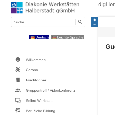
digi.l
Navigationsmenüs
Wikiübergreifende
Seite
Seiten
Schnellsuche
und
Werk
Suche
Deutsch
Leichte Sprache
Gu
Willkommen
Corona
Gucklöcher
Gruppentreff / Videokonferenz
Selbst-Werkstatt
Berufliche Bildung