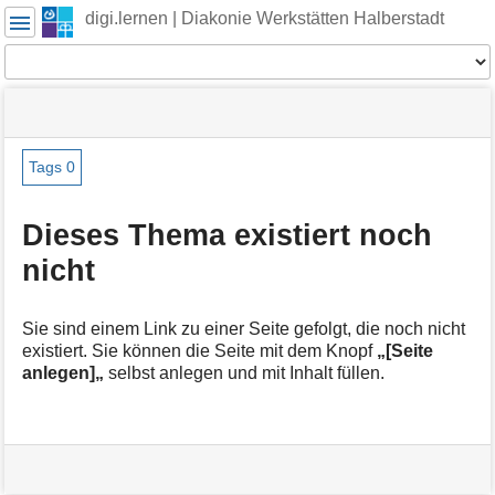
Benutzer-
digi.lernen | Diakonie Werkstätten Halberstadt
Werkzeuge
Werkzeuge
Navigationsmenüs
Seitenstatus
Seiten-
und
Werkzeuge
Suche
Tags
0
M
e
Dieses Thema existiert noch
t
nicht
a
i
n
f
Sie sind einem Link zu einer Seite gefolgt, die noch nicht
o
existiert. Sie können die Seite mit dem Knopf
„[Seite
r
anlegen]„
selbst anlegen und mit Inhalt füllen.
m
a
t
i
o
n